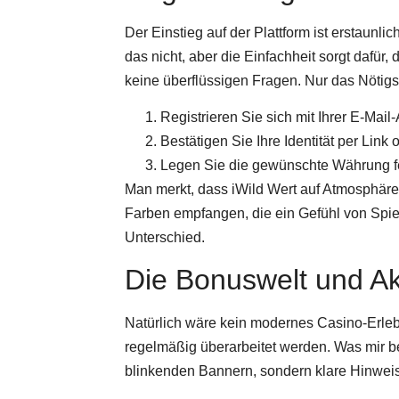
Der Einstieg auf der Plattform ist erstaunl
das nicht, aber die Einfachheit sorgt dafür, 
keine überflüssigen Fragen. Nur das Nötigst
Registrieren Sie sich mit Ihrer E-Mai
Bestätigen Sie Ihre Identität per Link
Legen Sie die gewünschte Währung fes
Man merkt, dass iWild Wert auf Atmosphäre
Farben empfangen, die ein Gefühl von Spiel
Unterschied.
Die Bonuswelt und Ak
Natürlich wäre kein modernes Casino-Erlebn
regelmäßig überarbeitet werden. Was mir bes
blinkenden Bannern, sondern klare Hinwei