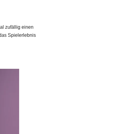
l zufällig einen
das Spielerlebnis