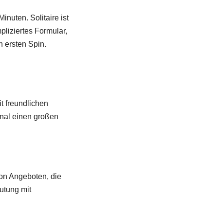
inuten. Solitaire ist
mpliziertes Formular,
n ersten Spin.
t freundlichen
onal einen großen
von Angeboten, die
lutung mit