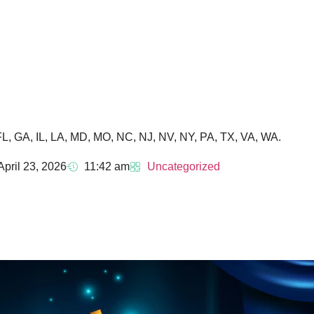
FL, GA, IL, LA, MD, MO, NC, NJ, NV, NY, PA, TX, VA, WA.
April 23, 2026
11:42 am
Uncategorized